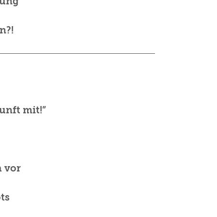
rung
n?!
unft mit!”
h vor
ts