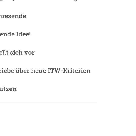
ahresende
ende Idee!
llt sich vor
riebe über neue ITW-Kriterien
nutzen