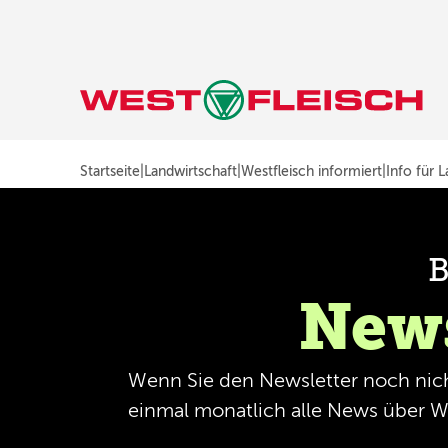
Startseite
|
Landwirtschaft
|
Westfleisch informiert
|
Info für 
B
News
Wenn Sie den Newsletter noch nicht
einmal monatlich alle News über We