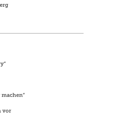
berg
ry“
ar machen“
h vor