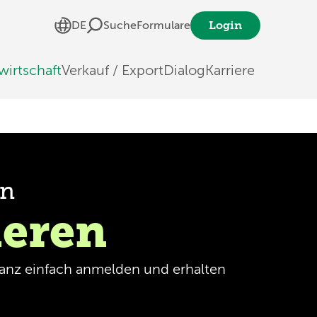
Login
DE
Suche
Formulare
wirtschaft
Verkauf / Export
Dialog
Karriere
en
ieren
 ganz einfach anmelden und erhalten