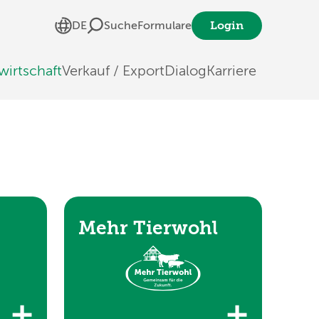
Login
DE
Suche
Formulare
wirtschaft
Verkauf / Export
Dialog
Karriere
Mehr Tierwohl